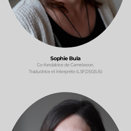
Sophie Bula
Co-fondatrice de Cameleoon,
Traductrice et Interprète (LSF,DSGS,IS)
Statement